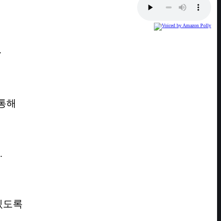
다
통해
.
있도록