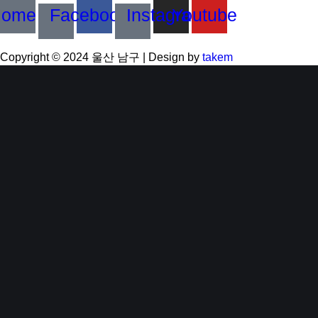
Home
Facebook
Instagram
Youtube
Copyright © 2024 울산 남구 | Design by
takem